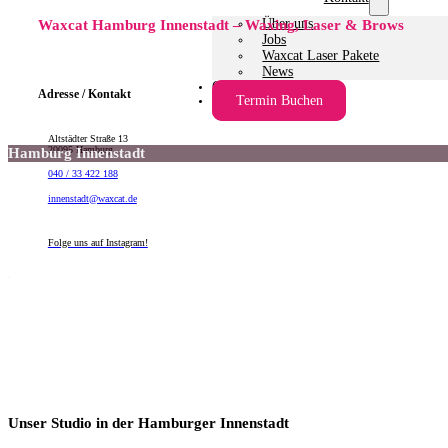
Über uns
Waxcat Hamburg Innenstadt – Waxing, Laser & Brows
Jobs
Waxcat Laser Pakete
News
Gutscheine
Adresse / Kontakt
Termin Buchen
Altstädter Straße 13
20095 Hamburg
Hamburg Innenstadt
040 / 33 422 188
innenstadt@waxcat.de
Folge uns auf Instagram!
Unser Studio in der Hamburger Innenstadt