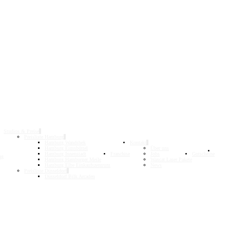
Studios & Preise
Preisliste Hamburg
Hamburg Wandsbek
Kontakt
Hamburg Eimsbüttel
Über uns
Termin
Hamburg Innenstadt
Franchise
Jobs
Gutscheine
ng
Buche
Hamburg Hamburger Meile
Waxcat Laser Pakete
Hamburg Elbe Einkaufszentrum
News
Preisliste Düsseldorf
Düsseldorf Bilk Arcaden