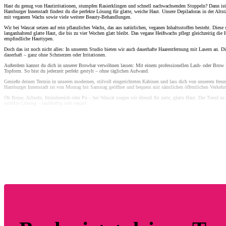
Hast du genug von Hautirritationen, stumpfen Rasierklingen und schnell nachwachsenden Stoppeln? Dann ist 
Hamburger Innenstadt findest du die perfekte Lösung für glatte, weiche Haut. Unsere Depiladoras in der Altstä
mit veganem Wachs sowie viele weitere Beauty-Behandlungen.
Wir bei Waxcat setzen auf rein pflanzliches Wachs, das aus natürlichen, veganen Inhaltsstoffen besteht. Diese
langanhaltend glatte Haut, die bis zu vier Wochen glatt bleibt. Das vegane Heißwachs pflegt gleichzeitig die H
empfindliche Hauttypen.
Doch das ist noch nicht alles: In unserem Studio bieten wir auch dauerhafte Haarentfernung mit Lasern an. 
dauerhaft – ganz ohne Schmerzen oder Irritationen.
Außerdem kannst du dich in unserer Browbar verwöhnen lassen: Mit einem professionellen Lash- oder Brow
Topform. So bist du jederzeit perfekt gestylt – ohne täglichen Aufwand.
Genieße deinen Termin in unseren modernen, stilvoll eingerichteten Kabinen und lass dich von unserem freun
Hamburger Innenstadt ist von Montag bis Samstag geöffnet und bequem mit sämtlichen öffentlichen Verkehrs
Ob Beine, Achseln, Intimbereich oder Po – bei Waxcat sorgen wir überall für zarte, glatte Haut. Der Trend zu g
perfekte Lösung – nachhaltig und vegan!
Buche deinen Termin ganz einfach online oder über unsere Waxcat-App. Auch für spontane Besuche sind wir g