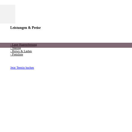
Leistungen & Preise
- Laser Haarentfernung
- Waxing
- Brows & Lashes
- Preisliste
Jetzt Termin buchen