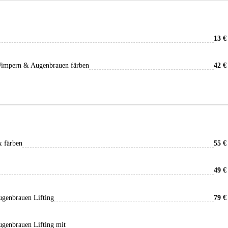
13 €
Wimpern & Augenbrauen färben
42 €
& färben
55 €
49 €
genbrauen Lifting
79 €
genbrauen Lifting mit