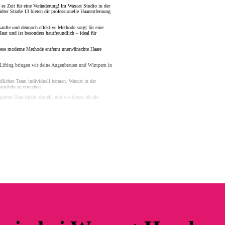
es Zeit für eine Veränderung! Im Waxcat Studio in der
dter Straße 13 bieten dir professionelle Haarentfernung
 sanfte und dennoch effektive Methode sorgt für eine
aut und ist besonders hautfreundlich – ideal für
Diese moderne Methode entfernt unerwünschte Haare
 Lifting bringen wir deine Augenbrauen und Wimpern in
dlichen Team individuell beraten. Waxcat in der
mitteln zu erreichen
latter Haut bleibt aktuell, und wir bieten dir die
erne für dich da.