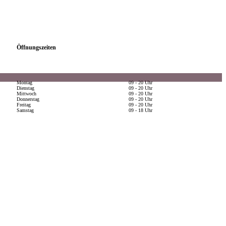
Öffnungszeiten
Montag
09 - 20 Uhr
Dienstag
09 - 20 Uhr
Mittwoch
09 - 20 Uhr
Donnerstag
09 - 20 Uhr
Freitag
09 - 20 Uhr
Samstag
09 - 18 Uhr